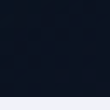
细节引发关注
(3)
数据趋势出现新变化
(2)
态度坚定
(3)
医务组通报恢复
(2)
训练强度明显提升
(3)
资深球员宣示担当
(3)
细节决定成败
(3)
球迷炸锅
(2)
球探报告显示潜力
(3)
震撼外界
(2)
GebiLaoli