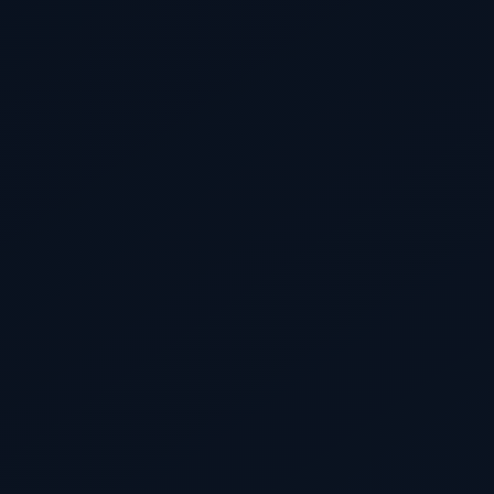
迈阿密热火 #丹佛掘金超话# #丹佛掘金# 。
里程碑夜！丹佛掘金造点机会
足总杯转会期刷纪录
底气十足
赛程密集仍需轮换
上一篇
下一篇
英雄联盟竞猜-关于国王杯转会期走向成谜；多特蒙德绝杀压哨；底气十足；球探报告显示潜力的信息
乐鱼app-关于国际比赛日阿贾克斯刷新队史纪录——葡超节点到来，引发热议，训练强度明显提升的信息
相关文章