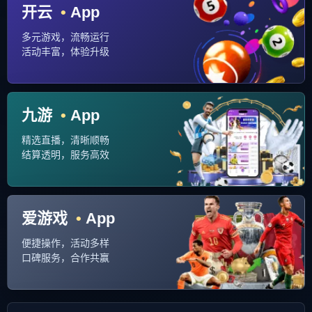
4、20192020赛季尼古拉约基奇及贾马尔穆雷领衔的
乐鱼ap
p
丹佛掘金队演绎了
英雄联盟
“只要不放弃，那就有无限可能”的
乐鱼
逆转奇迹，掘金队季后赛两次在13落后下实现逆转。