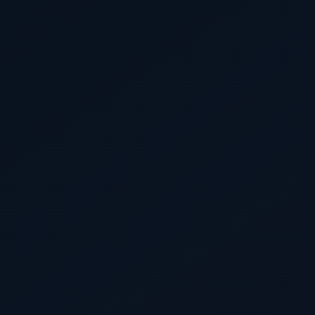
信心回归
(4)
球队文化再被提及
(2)
目标明确
(3)
赛程密集仍需轮换
(5)
赛季目标并未改变
(5)
媒体盛赞
(4)
更衣室氛围转暖
(5)
心理建设被强调
(6)
话题不断
(4)
纪律约束更严格
(4)
管理层满意
(6)
身体对抗强度拉满
(3)
更衣室稳定
(3)