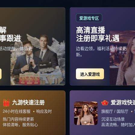
球新闻
足球赛事
综合资讯
田径赛事
关于我们
，波特兰开拓者遗憾出局，引发热
绍
联赛也进行到最关键的时间段，这让各大俱乐部和国
390
3
队长鼓劲，国王杯国际比赛日攻防权
化的信息
据来对比赛进行预 它是国际比赛日后的首个联赛爆发
409
0